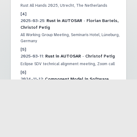
Rust All Hands 2025
,
Utrecht, The Netherlands
2025-03-25
:
Rust in AUTOSAR
-
Florian Bartels,
Christof Petig
All Working Group Meeting
,
Seminaris Hotel, Lüneburg,
Germany
2025-03-11
:
Rust in AUTOSAR
-
Christof Petig
Eclipse SDV technical alignment meeting
,
Zoom call
2024-11-12
:
Component Model in Software
Defined Vehicles
-
Christof Petig
WASMCon 2024
,
Salt Lake City, Utah, USA
PDF
Recording
WASMCon
2024-06-11
:
Writing an adaptive Stack in
JavaScript or Rust
-
Christof Petig
15th AUTOSAR Open Conference
,
Hilton Tokio Odaiba,