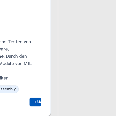
das Testen von
are,
e. Durch den
 Module von MIL
iken.
ssembly
Mehr anzeigen