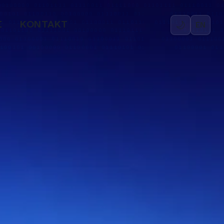
🌙
E
KONTAKT
EN