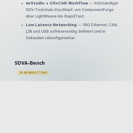
wrStudio + OSxCAR Workflow
— Vollständiger
SDV-Toolchain-Durchlauf: von ComponentForge
über LightWeave bis RapidTest.
Low Latency Networking
— 10G Ethernet, CAN,
LIN und USB softwareseitig definiert und in
Sekunden rekonfigurierbar.
SDVA-Bench
IN BEARBEITUNG
Virtuelle und physische Fahrzeugarchitekturen
dynamisch und remote rekonfigurierbar machen.
Single Vehicle
— Remote rekonfigurierbar,
OTA-fähig, reproduzierbare Testumgebung von
MIL bis VIL; granulare Zugriffskontrollen für
global verteilte Teams.